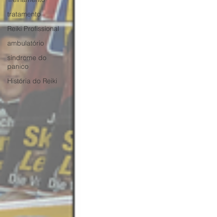
tratamento
Reiki Profissional
ambulatório
sindrome do
panico
História do Reiki