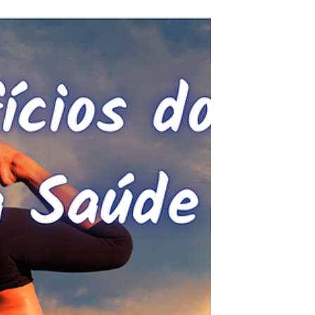
Biografia Atual de Usui Sensei
Novas descobertas históricas confirmam a
trajetória de Mikao Usui Sensei e os
evidencia como fundador do Reiki.
Documentos encontrados nos Arquivos
Nacionais de Taiwan e analisados por
historiadores como Justin Stein fortalecem
ainda mais a base histórica atual do Reiki.
Neste artigo, apresento os fatos, as fontes e
o que realmente sabemos sobre a origem do
Reiki, com respeito à tradição e à verdade.