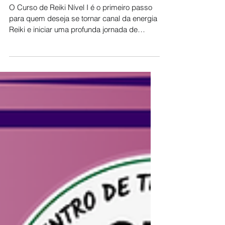
Curso de Reiki Nível 1: o que
é, como funciona e quais os
benefícios
O Curso de Reiki Nível I é o primeiro passo
para quem deseja se tornar canal da energia
Reiki e iniciar uma profunda jornada de
autoconhecimento, equilíbrio emocional e
transformação espiritual. Neste curso, você
aprende a aplicar Reiki em si mesmo e em
outras pessoas, desenvolve a percepção
energética e integra os 5 Princípios do Reiki
como base para uma vida mais consciente e
harmoniosa.