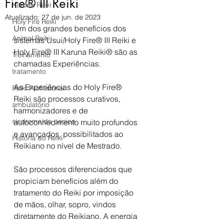
Fire® III Reiki
Karuna Reiki
Atualizado:
27 de jun. de 2023
Holy Fire Reiki
Um dos grandes benefícios dos 
Animal Reiki
sistemas Usui/Holy Fire® III Reiki e 
Holy Fire® III Karuna Reiki® são as 
Treinamento
chamadas Experiências. 
tratamento
As Experiências do Holy Fire® 
Reiki Profissional
Reiki são processos curativos, 
ambulatório
harmonizadores e de 
sindrome do panico
autoconhecimento muito profundos 
e avançados, possibilitados ao 
História do Reiki
Reikiano no nível de Mestrado.
São processos diferenciados que 
propiciam benefícios além do 
tratamento do Reiki por imposição 
de mãos, olhar, sopro, vindos 
diretamente do Reikiano. A energia 