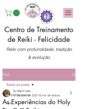
Centro de Treinamento
de Reiki - Felicidade
Reiki com profundidade, tradição
& evolução
Post
Todos os posts
Su Mach'ado
Todos os posts
17 de nov. de 2021
6 min de leitura
As Experiências do Holy
reiki