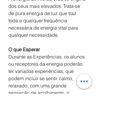
dos céus mais elevados. Trata-se 
de pura energia de luz que traz 
toda e qualquer frequência 
necessária de energia vital para 
qualquer necessidade.
O que Esperar
Durante as Experiências, os alunos 
ou receptores da energia poderão 
ter variadas experiências, que 
podem incluir se sentir calmo, 
relaxado, com uma grande 
sensação de acolhimento, o 
sentimento de ser amado, alguns 
podem ter experiências visuais, 
sentirem a energia fluindo ao redor 
e internamente, receberem 
orientações, ver cores, verem as 