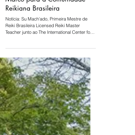
Su Mach'ado
25 de jun. de 2023
2 min de leitura
Tornando-se uma Licensed
Reiki Master Teacher - Um
Marco para a Comunidade
Reikiana Brasileira
Notícia: Su Mach'ado, Primeira Mestre de
Reiki Brasileira Licensed Reiki Master
Teacher junto ao The International Center for
Reiki Training