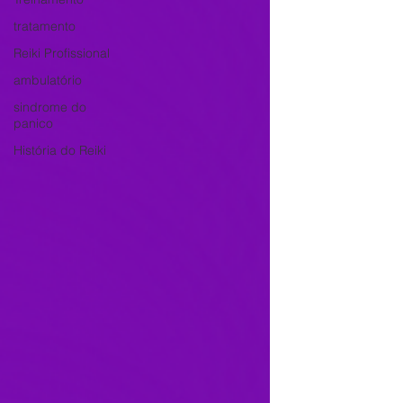
tratamento
Reiki Profissional
ambulatório
sindrome do
panico
História do Reiki