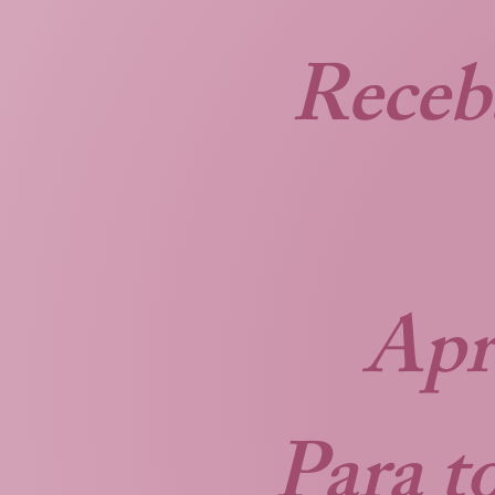
Receb
Apr
Para t