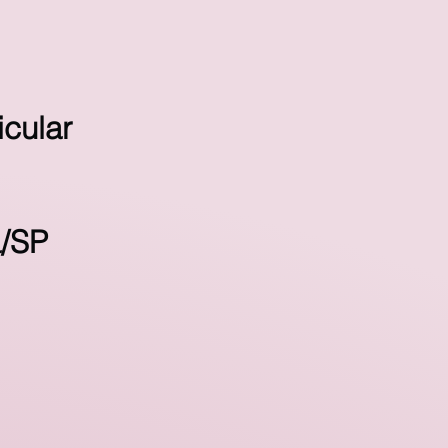
cular
a/SP