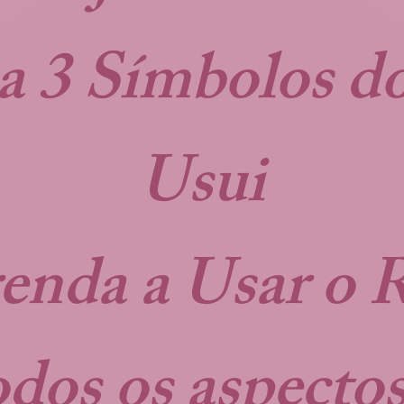
a 3 Símbolos do
Usui
enda a Usar o R
odos os aspectos