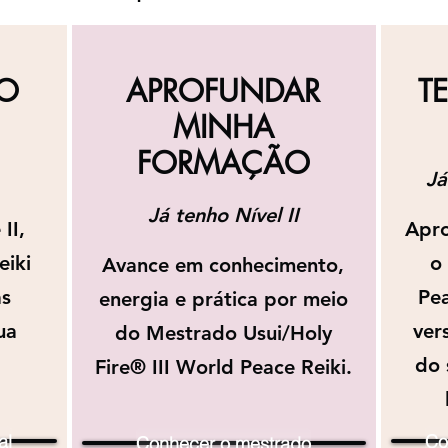
O
APROFUNDAR
T
MINHA
FORMAÇÃO
Já
Já tenho Nível II
II,
Apro
eiki
o
Avance em conhecimento,
as
Pea
energia e prática por meio
ua
vers
do Mestrado Usui/Holy
do 
Fire® III World Peace Reiki.
al
Co
Conhecer o mestrado