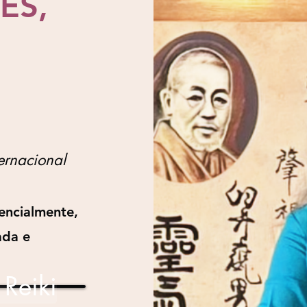
ES,
ternacional
encialmente,
ada e
Reiki