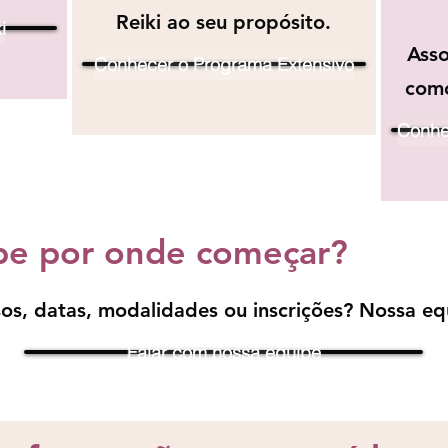
Reiki ao seu propósito.
i
Asso
Conhecer o Programa Extensivo
como
Conhec
be por onde começar?
os, datas, modalidades ou inscrições? Nossa eq
Falar com nossa equipe