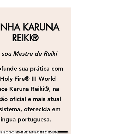
ENHA KARUNA
REIKI®
 sou Mestre de Reiki
funde sua prática com
 Holy Fire® III World
ce Karuna Reiki®, na
ão oficial e mais atual
sistema, oferecida em
língua portuguesa.
nhecer o Karuna Reiki®