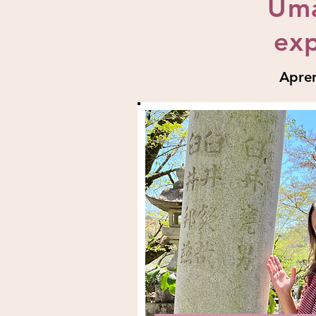
Uma
exp
Apren