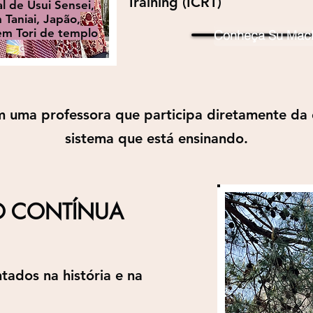
Training (ICRT)
 de Usui Sensei,
 Taniai, Japão,
m Tori de templo
Conheça Su Mach
 uma professora que participa diretamente da 
sistema que está ensinando.
 CONTÍNUA
ados na história e na