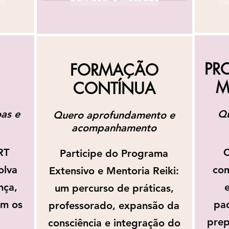
PR
FORMAÇÃO
M
CONTÍNUA
as e
Qu
Quero aprofundamento e
acompanhamento
RT
C
Participe do Programa
olva
com
Extensivo e Mentoria Reiki:
nça,
e
um percurso de práticas,
om os
pad
professorado, expansão da
prep
consciência e integração do