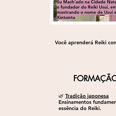
Su Mach'ado na Cidade Natal
o fundador do Reiki Usui, em
mostrando o nome de Usui e
Xintoísta
Você aprenderá Reiki com
FORMAÇÃO
🌿
Tradição japonesa
Ensinamentos fundament
essência do Reiki.