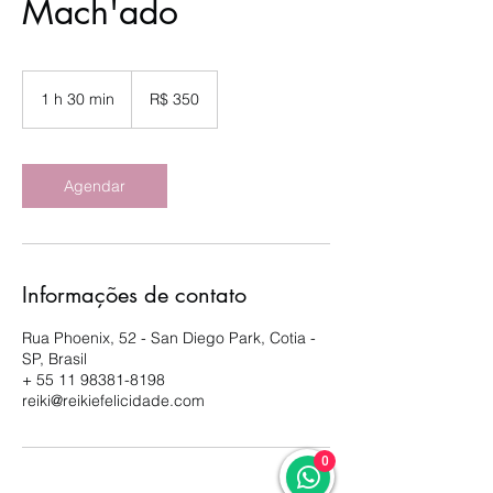
Mach'ado
350
Reais
1 h 30 min
1
R$ 350
brasileiros
3
0
m
i
Agendar
n
Informações de contato
Rua Phoenix, 52 - San Diego Park, Cotia -
SP, Brasil
+ 55 11 98381-8198
reiki@reikiefelicidade.com
0