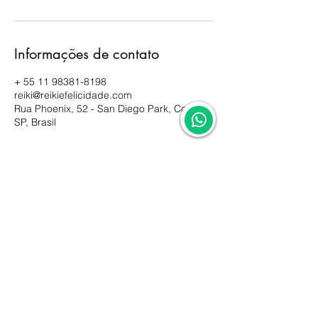
Informações de contato
+ 55 11 98381-8198
reiki@reikiefelicidade.com
Rua Phoenix, 52 - San Diego Park, Cotia -
SP, Brasil
reiki@reikiefelicidade.com
+55 11 91950-4058
+55 11 98381-8198