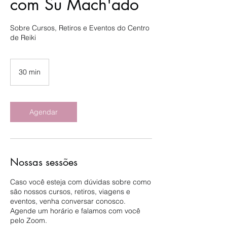
com Su Mach'ado
Sobre Cursos, Retiros e Eventos do Centro
de Reiki
30 min
3
0
m
i
n
Agendar
Nossas sessões
Caso você esteja com dúvidas sobre como
são nossos cursos, retiros, viagens e
eventos, venha conversar conosco.
Agende um horário e falamos com você
pelo Zoom.