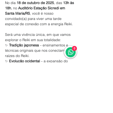
No dia 
18 de outubro de 2025
, das 
13h às 
18h
, no 
Auditório Estação Sicredi em 
Santa Maria/RS
, você é nosso 
convidado(a) para viver uma tarde 
especial de conexão com a energia Reiki.
Será uma vivência única, em que vamos 
explorar o Reiki em sua totalidade:
✨ 
Tradição japonesa
 – ensinamentos e 
0
técnicas originais que nos conectam às 
raízes do Reiki.
✨ 
Evolução ocidental
 – a expansão do 
Reiki para o mundo, tornando-se caminho 
de luz e consciência para milhões de 
pessoas.
Mostrar mais