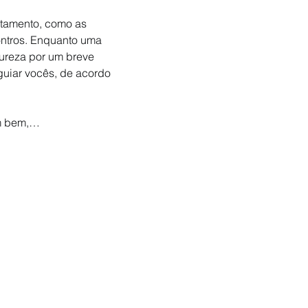
atamento, como as 
ontros. Enquanto uma 
ureza por um breve 
guiar vocês, de acordo 
em bem,…