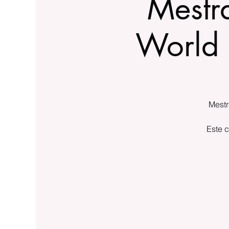
Mestra
World 
Mestr
Este c