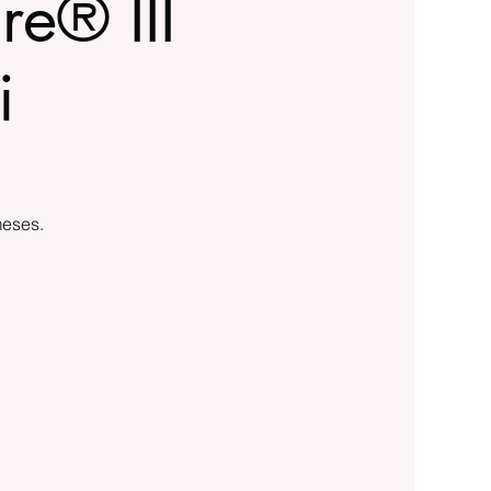
re® III
i
meses.