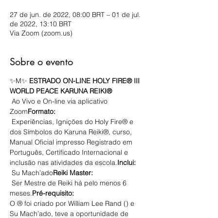
27 de jun. de 2022, 08:00 BRT – 01 de jul.
de 2022, 13:10 BRT
Via Zoom (zoom.us)
Sobre o evento
✨M
✨ 
ESTRADO ON-LINE HOLY FIRE® III 
WORLD PEACE KARUNA REIKI®
 Ao Vivo e On-line via aplicativo 
Zoom
Formato:
 Experiências, Ignições do Holy Fire® e 
dos Símbolos do Karuna Reiki®, curso, 
Manual Oficial impresso Registrado em 
Português, Certificado Internacional e 
inclusão nas atividades da escola.
Inclui:
 Su Mach’ado
Reiki Master:
 Ser Mestre de Reiki há pelo menos 6 
meses.
Pré-requisito:
O 
® foi criado por William Lee Rand (
) e 
Su Mach’ado, teve a oportunidade de 