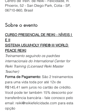
Centro de Trein. de Reiki - Felicidade, R.
Phoenix, 52 - San Diego Park, Cotia - SP,
06710-860, Brasil
Sobre o evento
CURSO PRESENCIAL DE REIKI - NÍVEIS I 
E II
SISTEMA USUI/HOLY FIRE® III WORLD 
PEACE REIKI
Treinamento seguindo os padrões 
internacionais do International Center for 
Reiki Training (Licensed Reiki Master 
Teacher)
Forma de Pagamento:
 São 2 treinamentos 
para uma vida toda por até 12x de 
R$145,41 sem juros no cartão de crédito. 
Você pode ter também 15% desconto por 
transferência bancária - fale conosco pelo 
email: reiki@reikiefelicidade.com para esta 
opção