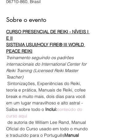
06710-860, Brasil
Sobre o evento
CURSO PRESENCIAL DE REIKI - NÍVEIS I 
E II
SISTEMA USUI/HOLY FIRE® III WORLD 
PEACE REIKI
Treinamento seguindo os padrões 
internacionais do International Center for 
Reiki Training (Licensed Reiki Master 
Teacher)
 Sintonizações, Experiências do Reiki, 
teoria e prática, Manuais de Reiki, cofee 
break e muito mais, dois dias para você 
em um lugar maravilhoso e alto astral - 
Saiba sobre todo o 
Inclui:
conteúdo do 
curso aqui
 de autoria de William Lee Rand, Manual 
Oficial do Curso usado em todo o mundo 
e traduzido para o Português
Manual 