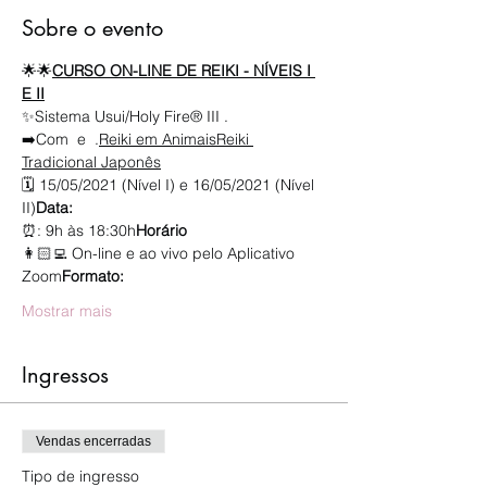
Sobre o evento
🌟
🌟
CURSO ON-LINE DE REIKI - NÍVEIS I 
E II
✨Sistema Usui/Holy Fire® III .
➡️Com 
 e 
 .
Reiki em Animais
Reiki 
Tradicional Japonês
🗓
 15/05/2021 (Nível I) e 16/05/2021 (Nível 
II)
Data:
⏰
: 9h às 18:30h
Horário
👩🏻‍💻
 On-line e ao vivo pelo Aplicativo 
Zoom
Formato:
Mostrar mais
Ingressos
Vendas encerradas
Tipo de ingresso