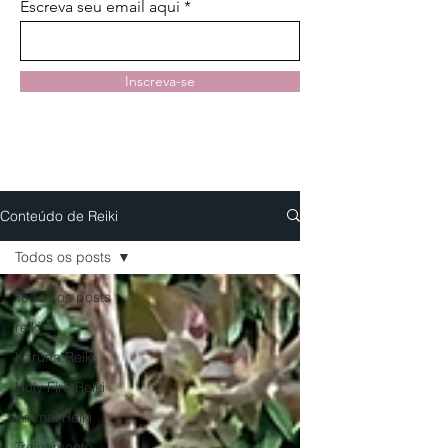
Escreva seu email aqui
Inscreva-se
Conteúdo de Reiki
Todos os posts
Todos os posts
reiki
Karuna Reiki
Holy Fire Reiki
Animal Reiki
Treinamento