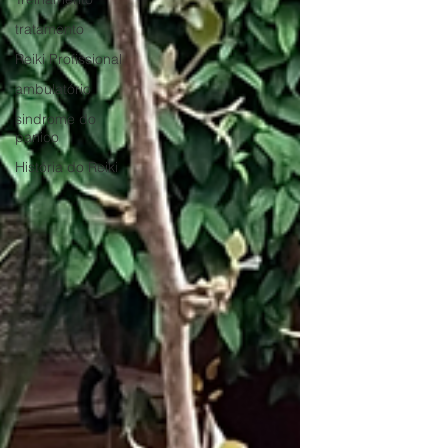
tratamento
Reiki Profissional
ambulatório
sindrome do
panico
História do Reiki