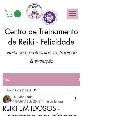
Centro de Treinamento
de Reiki - Felicidade
Reiki com profundidade, tradição
& evolução
Post
Todos os posts
Su Mach'ado
Todos os posts
13 de jun. de 2019
1 min de leitura
REIKI EM IDOSOS -
reiki